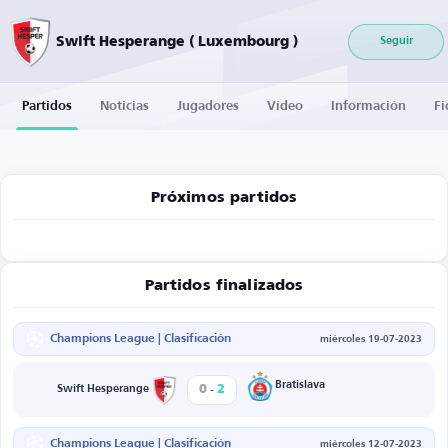
Swift Hesperange ( Luxembourg )
Seguir
Partidos
Noticias
Jugadores
Vídeo
Información
Fi
Próximos partidos
Partidos finalizados
Champions League | Clasificación
miércoles 19-07-2023
-
Bratislava
0
2
Swift Hesperange
Champions League | Clasificación
miércoles 12-07-2023