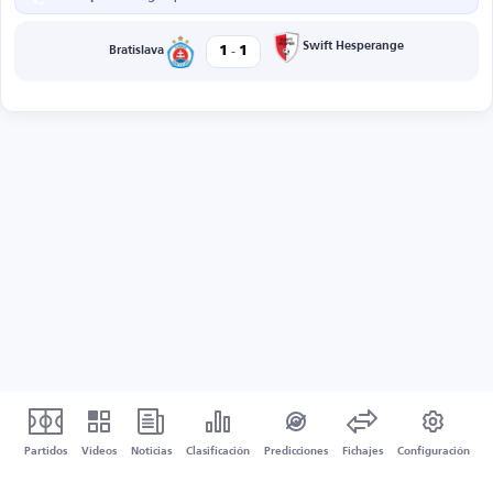
-
Swift Hesperange
1
1
Bratislava
Partidos
Vídeos
Noticias
Clasificación
Predicciones
Fichajes
Configuración