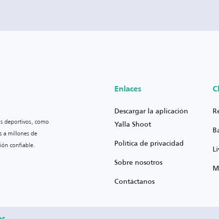
Enlaces
C
Descargar la aplicación
R
os deportivos, como
Yalla Shoot
B
s a millones de
Política de privacidad
ión confiable.
L
Sobre nosotros
M
Contáctanos