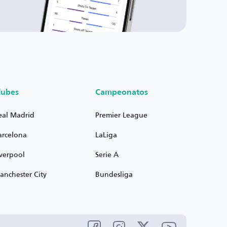
lubes
Campeonatos
eal Madrid
Premier League
arcelona
LaLiga
iverpool
Serie A
anchester City
Bundesliga