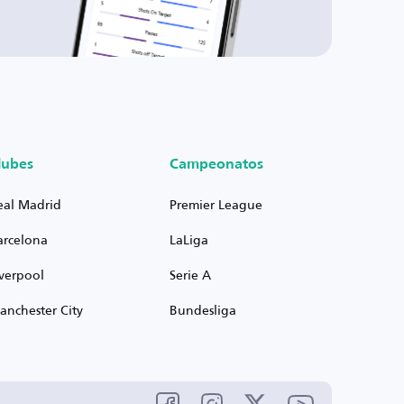
lubes
Campeonatos
eal Madrid
Premier League
arcelona
LaLiga
iverpool
Serie A
anchester City
Bundesliga