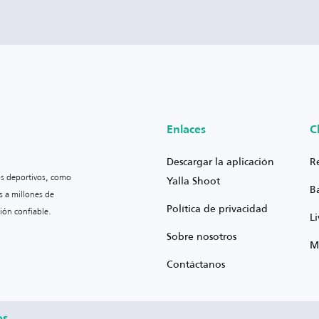
Enlaces
C
Descargar la aplicación
R
os deportivos, como
Yalla Shoot
B
s a millones de
Política de privacidad
ión confiable.
L
Sobre nosotros
M
Contáctanos