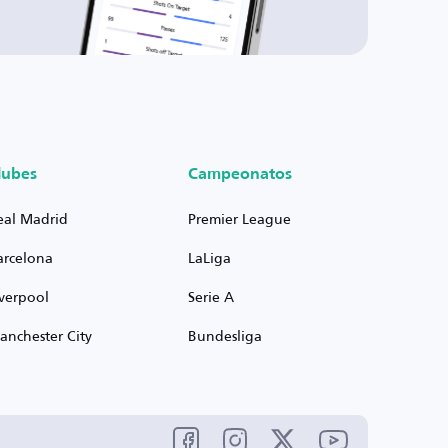
lubes
Campeonatos
eal Madrid
Premier League
arcelona
LaLiga
iverpool
Serie A
anchester City
Bundesliga