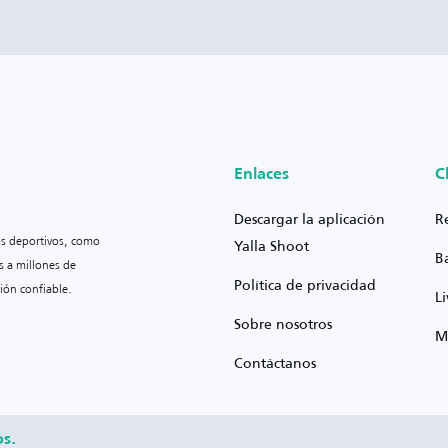
Enlaces
C
Descargar la aplicación
R
os deportivos, como
Yalla Shoot
B
s a millones de
Política de privacidad
ión confiable.
L
Sobre nosotros
M
Contáctanos
os.