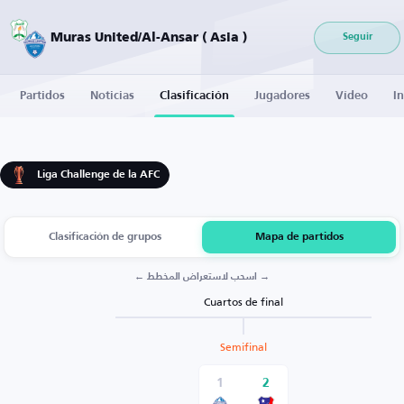
Muras United/Al-Ansar ( Asia )
Seguir
Partidos
Noticias
Clasificación
Jugadores
Vídeo
I
Liga Challenge de la AFC
Clasificación de grupos
Mapa de partidos
← اسحب لاستعراض المخطط →
Cuartos de final
Semifinal
1
2