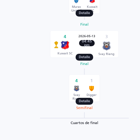
Muras
Kuwait
United
SC
Detalle
Final
2026-05-13
4
3
04:45
pm
Kuwait SC
Svay Rieng
Detalle
Final
4
1
Svay
Digger
Rieng
Detalle
Semifinal
Cuartos de final