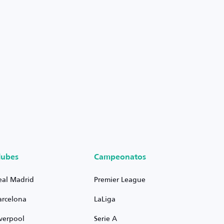
lubes
Campeonatos
eal Madrid
Premier League
arcelona
LaLiga
iverpool
Serie A