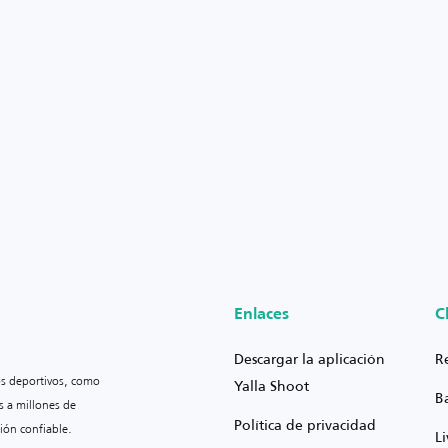
Enlaces
C
Descargar la aplicación
R
os deportivos, como
Yalla Shoot
B
s a millones de
Política de privacidad
ión confiable.
L