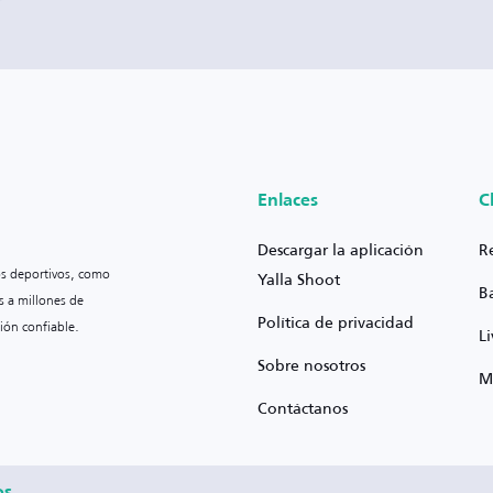
Enlaces
C
Descargar la aplicación
R
os deportivos, como
Yalla Shoot
B
s a millones de
Política de privacidad
ión confiable.
L
Sobre nosotros
M
Contáctanos