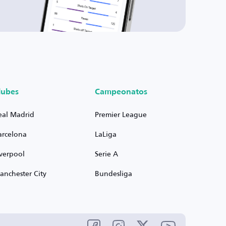
lubes
Campeonatos
eal Madrid
Premier League
arcelona
LaLiga
iverpool
Serie A
anchester City
Bundesliga