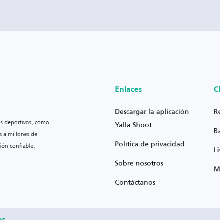
Enlaces
C
Descargar la aplicación
R
os deportivos, como
Yalla Shoot
B
s a millones de
Política de privacidad
ión confiable.
L
Sobre nosotros
M
Contáctanos