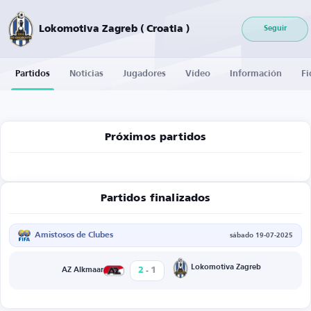
Lokomotiva Zagreb ( Croatia )
Seguir
Partidos
Noticias
Jugadores
Vídeo
Información
Fi
Próximos partidos
Partidos finalizados
Amistosos de Clubes
sábado 19-07-2025
-
Lokomotiva Zagreb
2
1
AZ Alkmaar