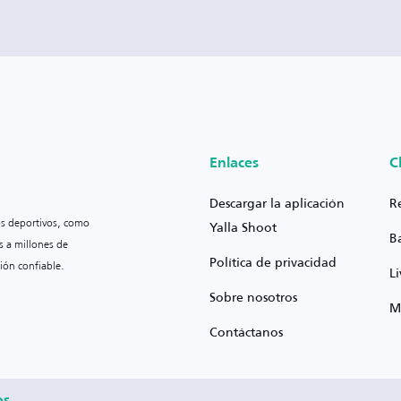
Enlaces
C
Descargar la aplicación
R
os deportivos, como
Yalla Shoot
B
s a millones de
Política de privacidad
ión confiable.
L
Sobre nosotros
M
Contáctanos