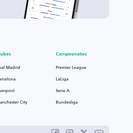
lubes
Campeonatos
eal Madrid
Premier League
arcelona
LaLiga
iverpool
Serie A
anchester City
Bundesliga