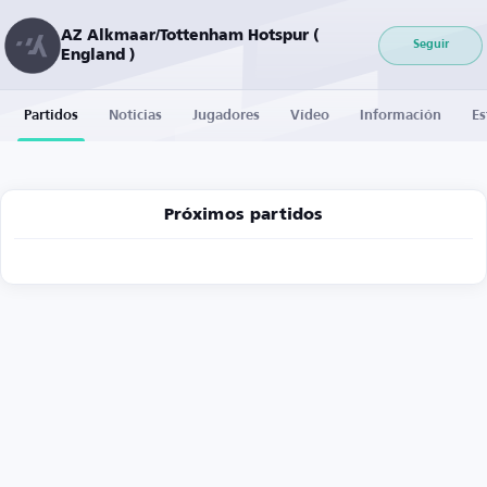
AZ Alkmaar/Tottenham Hotspur (
Seguir
England )
Partidos
Noticias
Jugadores
Vídeo
Información
Es
Próximos partidos