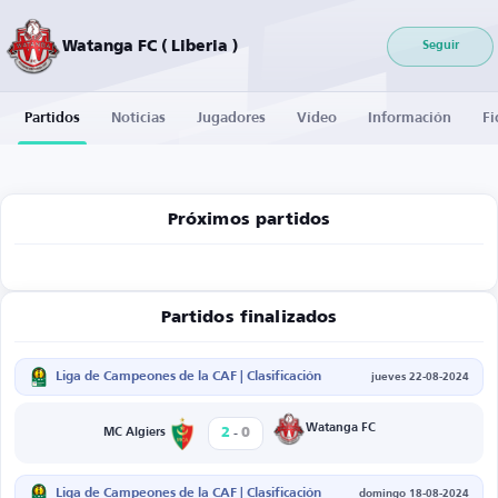
Watanga FC ( Liberia )
Seguir
Partidos
Noticias
Jugadores
Vídeo
Información
Fi
Próximos partidos
Partidos finalizados
Liga de Campeones de la CAF | Clasificación
jueves 22-08-2024
-
Watanga FC
2
0
MC Algiers
Liga de Campeones de la CAF | Clasificación
domingo 18-08-2024