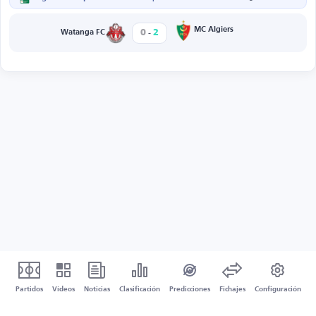
-
MC Algiers
0
2
Watanga FC
Partidos
Vídeos
Noticias
Clasificación
Predicciones
Fichajes
Configuración