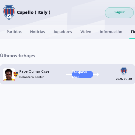
Cupello ( Italy )
Seguir
Partidos
Noticias
Jugadores
Vídeo
Información
Fi
Últimos fichajes
Pape Oumar Cisse
Traspaso
Delantero Centro
libre
2026-06-30