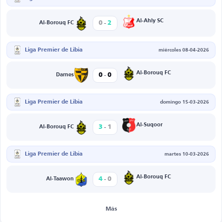
-
Al-Ahly SC
0
2
Al-Borouq FC
Liga Premier de Libia
miércoles 08-04-2026
-
Al-Borouq FC
0
0
Darnes
Liga Premier de Libia
domingo 15-03-2026
-
Al-Suqoor
3
1
Al-Borouq FC
Liga Premier de Libia
martes 10-03-2026
-
Al-Borouq FC
4
0
Al-Taawon
Más