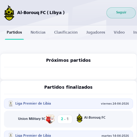
Al-Borouq FC ( Libya )
Seguir
Partidos
Noticias
Clasificación
Jugadores
Vídeo
I
Próximos partidos
Partidos finalizados
Liga Premier de Libia
viernes 24-04-2026
-
Al-Borouq FC
2
1
Union Military SC
Liga Premier de Libia
martes 14-04-2026