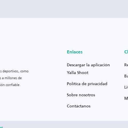
Enlaces
C
Descargar la aplicación
R
os deportivos, como
Yalla Shoot
B
s a millones de
Política de privacidad
ión confiable.
L
Sobre nosotros
M
Contáctanos