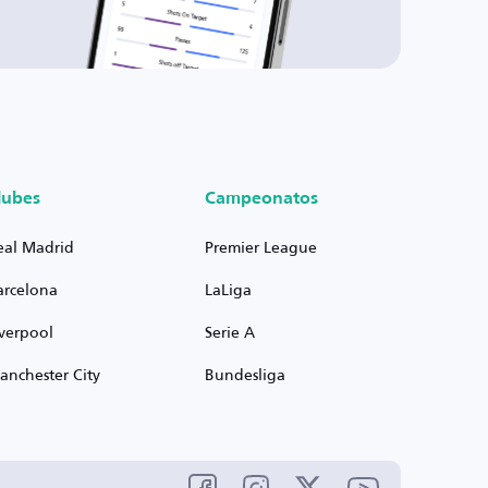
lubes
Campeonatos
eal Madrid
Premier League
arcelona
LaLiga
iverpool
Serie A
anchester City
Bundesliga