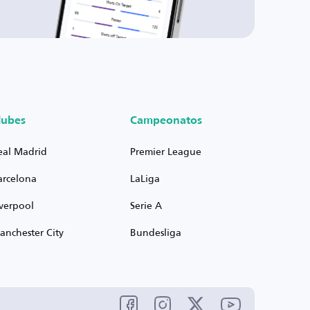
lubes
Campeonatos
eal Madrid
Premier League
arcelona
LaLiga
iverpool
Serie A
anchester City
Bundesliga