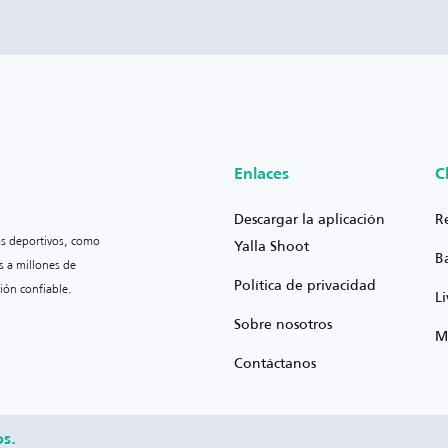
Enlaces
C
Descargar la aplicación
R
os deportivos, como
Yalla Shoot
B
s a millones de
Política de privacidad
ión confiable.
L
Sobre nosotros
M
Contáctanos
os.