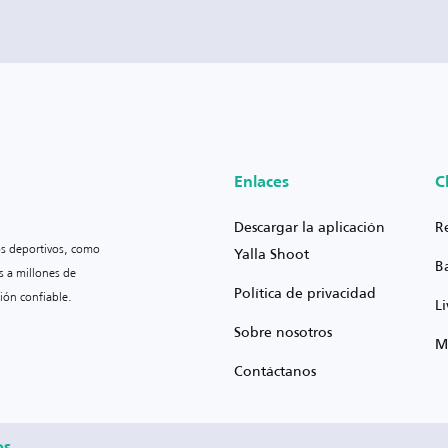
Enlaces
C
Descargar la aplicación
R
os deportivos, como
Yalla Shoot
B
s a millones de
Política de privacidad
ión confiable.
L
Sobre nosotros
M
Contáctanos