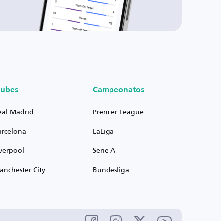
lubes
Campeonatos
eal Madrid
Premier League
arcelona
LaLiga
iverpool
Serie A
anchester City
Bundesliga