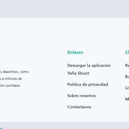
Enlaces
C
Descargar la aplicación
R
os deportivos, como
Yalla Shoot
B
s a millones de
Política de privacidad
ión confiable.
L
Sobre nosotros
M
Contáctanos