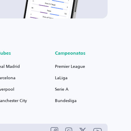
lubes
Campeonatos
eal Madrid
Premier League
arcelona
LaLiga
iverpool
Serie A
anchester City
Bundesliga