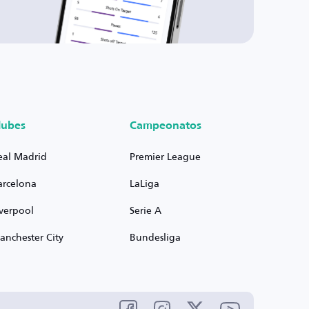
lubes
Campeonatos
eal Madrid
Premier League
arcelona
LaLiga
iverpool
Serie A
anchester City
Bundesliga