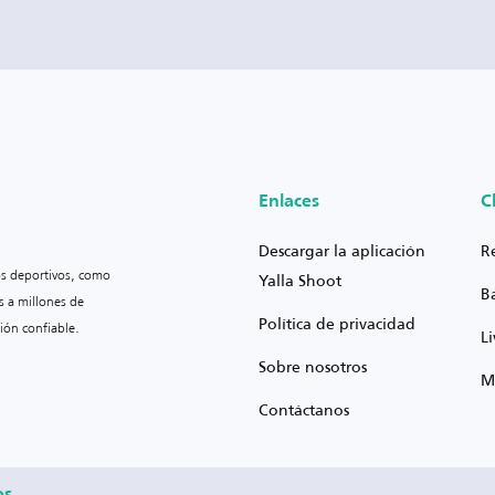
Enlaces
C
Descargar la aplicación
R
os deportivos, como
Yalla Shoot
B
s a millones de
Política de privacidad
ión confiable.
L
Sobre nosotros
M
Contáctanos