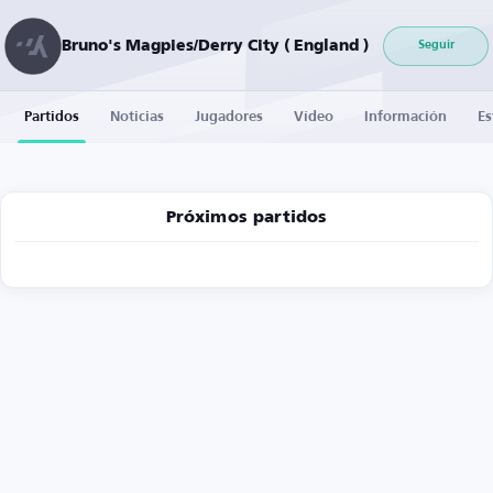
Bruno's Magpies/Derry City ( England )
Seguir
Partidos
Noticias
Jugadores
Vídeo
Información
Es
Próximos partidos