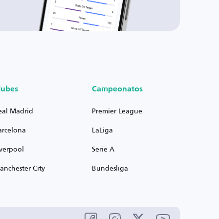
lubes
Campeonatos
eal Madrid
Premier League
arcelona
LaLiga
iverpool
Serie A
anchester City
Bundesliga