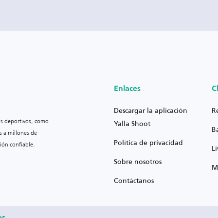
Enlaces
C
Descargar la aplicación
R
os deportivos, como
Yalla Shoot
B
s a millones de
Política de privacidad
ión confiable.
L
Sobre nosotros
M
Contáctanos