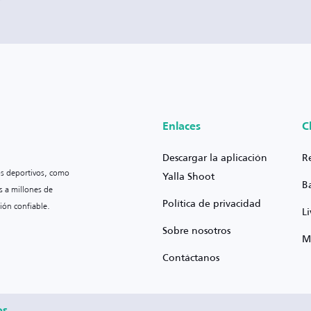
Enlaces
C
Descargar la aplicación
R
os deportivos, como
Yalla Shoot
B
s a millones de
Política de privacidad
ión confiable.
L
Sobre nosotros
M
Contáctanos