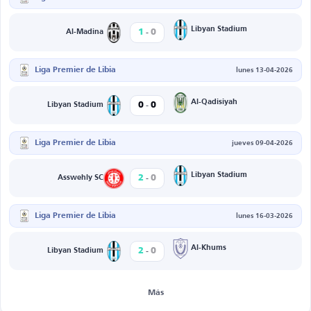
-
Libyan Stadium
1
0
Al-Madina
Liga Premier de Libia
lunes 13-04-2026
-
Al-Qadisiyah
0
0
Libyan Stadium
Liga Premier de Libia
jueves 09-04-2026
-
Libyan Stadium
2
0
Asswehly SC
Liga Premier de Libia
lunes 16-03-2026
-
Al-Khums
2
0
Libyan Stadium
Más