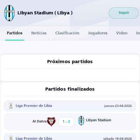
Libyan Stadium ( Libya )
Seguir
Partidos
Noticias
Clasificación
Jugadores
Vídeo
I
Próximos partidos
Partidos finalizados
Liga Premier de Libia
jueves 23-04-2026
-
Libyan Stadium
1
2
Al Dahra
Liga Premier de Libia
sábado 18-04-2026