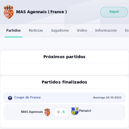
MAS Agennais ( France )
Seguir
Partidos
Noticias
Jugadores
Vídeo
Información
Es
Próximos partidos
Partidos finalizados
Coupe de France
domingo 29-10-2023
-
Panazol
0
5
MAS Agennais