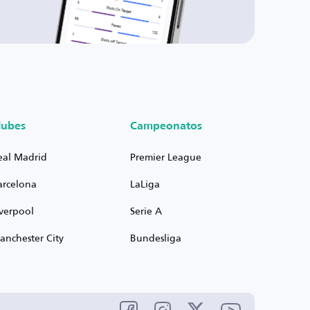
lubes
Campeonatos
eal Madrid
Premier League
arcelona
LaLiga
iverpool
Serie A
anchester City
Bundesliga