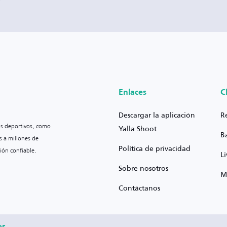
Enlaces
C
Descargar la aplicación
R
os deportivos, como
Yalla Shoot
B
s a millones de
Política de privacidad
ión confiable.
L
Sobre nosotros
M
Contáctanos