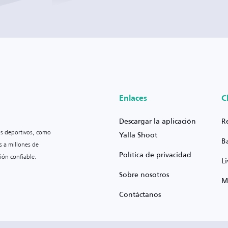
Enlaces
C
Descargar la aplicación
R
os deportivos, como
Yalla Shoot
B
s a millones de
Política de privacidad
ión confiable.
L
Sobre nosotros
M
Contáctanos