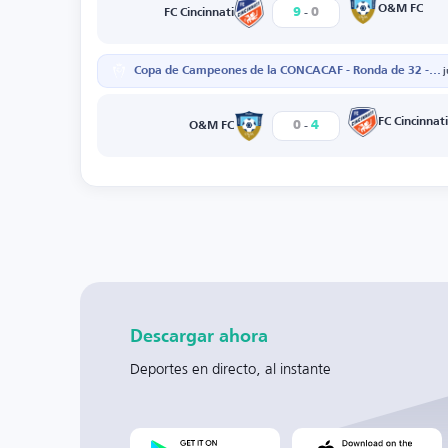
-
O&M FC
9
0
FC Cincinnati
Copa de Campeones de la CONCACAF - Ronda de 32 - Partido de ida
-
FC Cincinnati
0
4
O&M FC
Descargar ahora
Deportes en directo, al instante