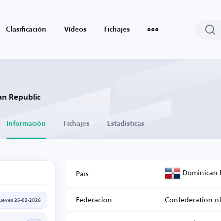
Clasificación
Vídeos
Fichajes
an Republic
Información
Fichajes
Estadísticas
Dominican 
País
Federación
Confederation of
jueves 26-02-2026