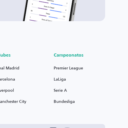
lubes
Campeonatos
eal Madrid
Premier League
arcelona
LaLiga
iverpool
Serie A
anchester City
Bundesliga