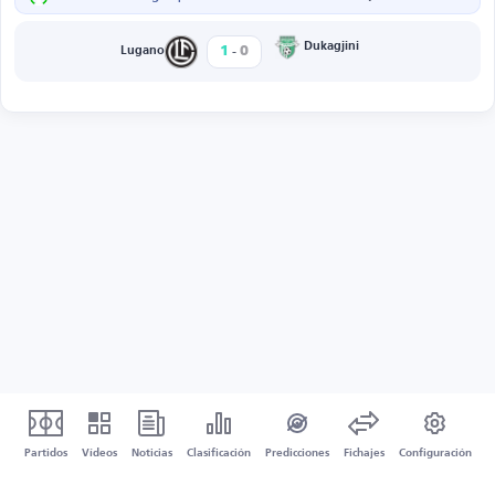
-
Dukagjini
1
0
Lugano
Partidos
Vídeos
Noticias
Clasificación
Predicciones
Fichajes
Configuración