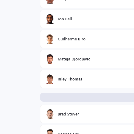
Jon Bell
Guilherme Biro
Mateja Djordjevic
Riley Thomas
Brad Stuver
Damian Las