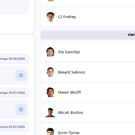
CJ Fodrey
Cen
Ilie Sanchez
mingo 02-08-2026
Besard Sabovic
Owen Wolff
mingo 26-07-2026
Micah Burton
jueves 23-07-2026
Ervin Torres