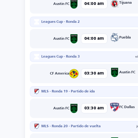
Tijuana
04:00 am
Austin FC
Leagues Cup - Ronda 2
Puebla
04:00 am
Austin FC
Leagues Cup - Ronda 3
v
Austin FC
03:30 am
CF America
MLS - Ronda 19 - Partido de ida
FC Dallas
03:30 am
Austin FC
MLS - Ronda 20 - Partido de vuelta