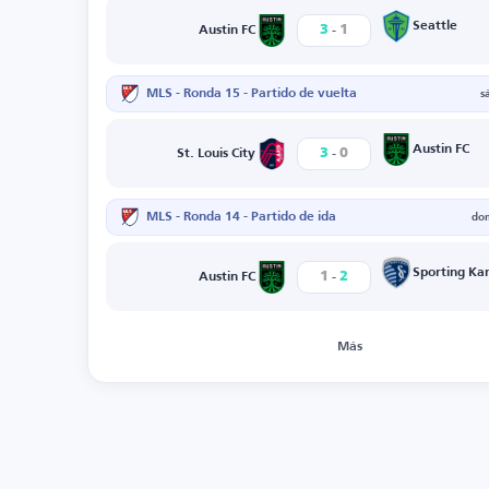
-
Seattle
3
1
Austin FC
MLS - Ronda 15 - Partido de vuelta
s
-
Austin FC
3
0
St. Louis City
MLS - Ronda 14 - Partido de ida
do
-
Sporting Kan
1
2
Austin FC
Más