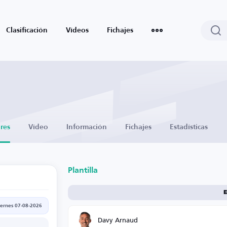
Clasificación
Vídeos
Fichajes
res
Vídeo
Información
Fichajes
Estadísticas
Plantilla
E
iernes 07-08-2026
Davy Arnaud