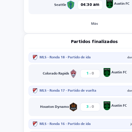
Austin FC
04:30 am
Seattle
Más
Partidos finalizados
MLS - Ronda 18 - Partido de ida
do
-
Austin FC
1
0
Colorado Rapids
MLS - Ronda 17 - Partido de vuelta
do
-
Austin FC
3
0
Houston Dynamo
MLS - Ronda 16 - Partido de ida