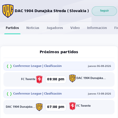
DAC 1904 Dunajska Streda ( Slovakia )
Seguir
Partidos
Noticias
Jugadores
Vídeo
Información
Fi
Próximos partidos
Conference League | Clasificación
jueves 06-08-2026
DAC 1904 Dunajska Streda
09:00 pm
FC Twente
Conference League | Clasificación
jueves 13-08-2026
FC Twente
07:00 pm
DAC 1904 Dunajska Streda