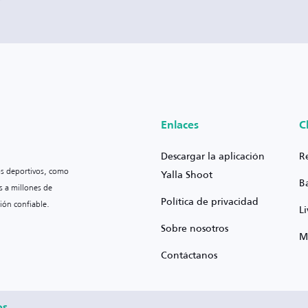
Enlaces
C
Descargar la aplicación
R
os deportivos, como
Yalla Shoot
B
s a millones de
Política de privacidad
ión confiable.
L
Sobre nosotros
M
Contáctanos