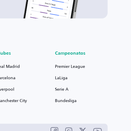
lubes
Campeonatos
eal Madrid
Premier League
arcelona
LaLiga
iverpool
Serie A
anchester City
Bundesliga