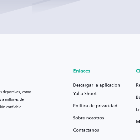
Enlaces
C
Descargar la aplicación
R
os deportivos, como
Yalla Shoot
B
s a millones de
Política de privacidad
ión confiable.
L
Sobre nosotros
M
Contáctanos