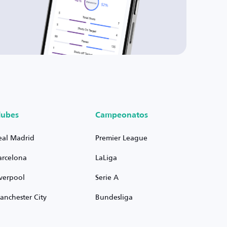
lubes
Campeonatos
eal Madrid
Premier League
arcelona
LaLiga
iverpool
Serie A
anchester City
Bundesliga