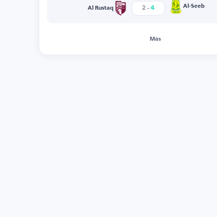
-
Al-Seeb
2
4
Al Rustaq
Más