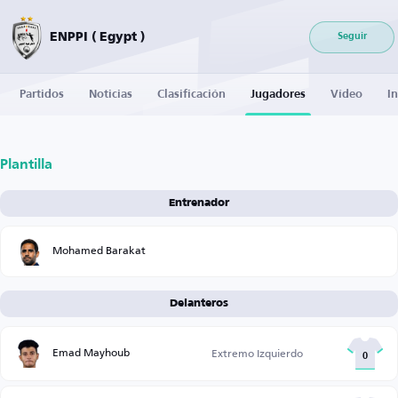
ENPPI ( Egypt )
Seguir
Partidos
Noticias
Clasificación
Jugadores
Vídeo
I
Plantilla
Entrenador
Mohamed Barakat
Delanteros
Emad Mayhoub
Extremo Izquierdo
0