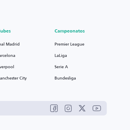
lubes
Campeonatos
eal Madrid
Premier League
arcelona
LaLiga
iverpool
Serie A
anchester City
Bundesliga