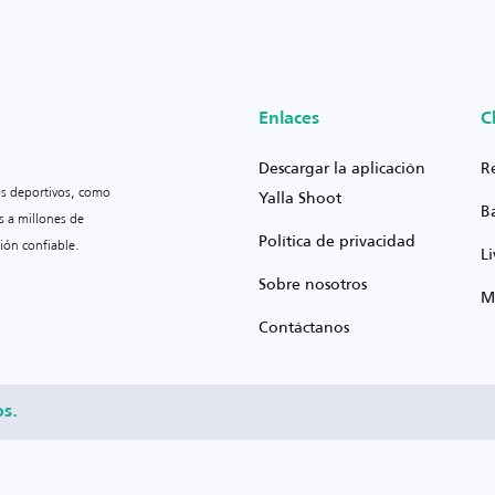
Enlaces
C
Descargar la aplicación
R
os deportivos, como
Yalla Shoot
B
s a millones de
Política de privacidad
ión confiable.
L
Sobre nosotros
M
Contáctanos
os.