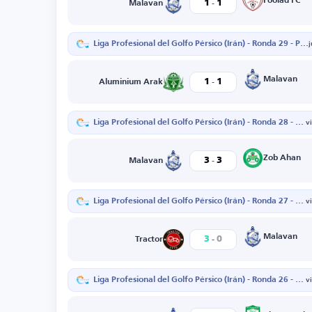
-
Foolad FC
1
1
Malavan
Liga Profesional del Golfo Pérsico (Irán) - Ronda 29 - Partido de vuelta
-
Malavan
1
1
Aluminium Arak
Liga Profesional del Golfo Pérsico (Irán) - Ronda 28 - Partido de vuelta
v
-
Zob Ahan
3
3
Malavan
Liga Profesional del Golfo Pérsico (Irán) - Ronda 27 - Partido de vuelta
v
-
Malavan
3
0
Tractor
Liga Profesional del Golfo Pérsico (Irán) - Ronda 26 - Partido de vuelta
v