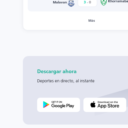
-
Khorramab
3
0
Malavan
Más
Descargar ahora
Deportes en directo, al instante