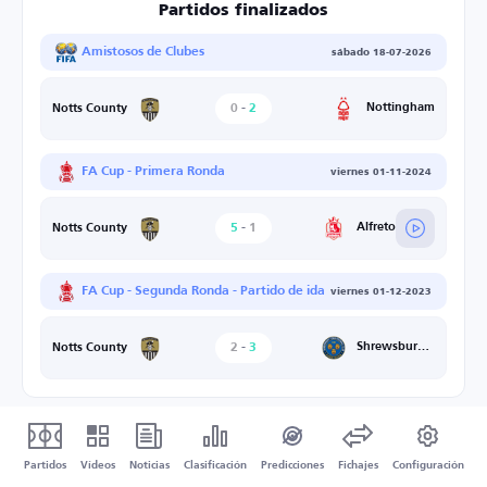
Partidos finalizados
Amistosos de Clubes
sábado 18-07-2026
0
-
2
Nottingham
Notts County
FA Cup - Primera Ronda
viernes 01-11-2024
5
-
1
Alfreton Town
Notts County
FA Cup - Segunda Ronda - Partido de ida
viernes 01-12-2023
2
-
3
Shrewsbury Town
Notts County
Partidos
Vídeos
Noticias
Clasificación
Predicciones
Fichajes
Configuración