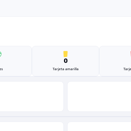
1
0
es
Tarjeta amarilla
Tarj