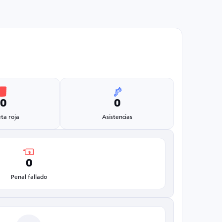
0
0
eta roja
Asistencias
0
Penal fallado