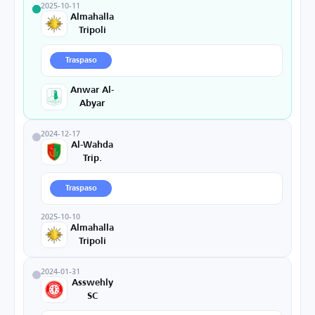
2025-10-11
Almahalla
Tripoli
Traspaso
Anwar Al-
Abyar
2024-12-17
Al-Wahda
Trip.
Traspaso
2025-10-10
Almahalla
Tripoli
2024-01-31
Asswehly
SC