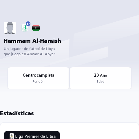
17
Hammam Al-Haraish
Un jugador de fútbol de Libya
que juega en Anwar Al-Abyar
Centrocampista
23
Año
Posición
Edad
Estadísticas
Liga Premier de Libia