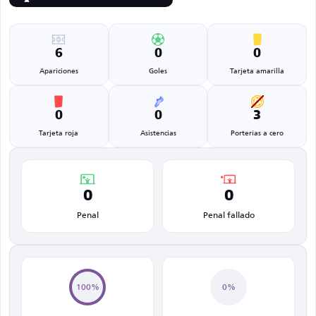
6
0
0
Apariciones
Goles
Tarjeta amarilla
0
0
3
Tarjeta roja
Asistencias
Porterías a cero
0
0
Penal
Penal fallado
100%
0%