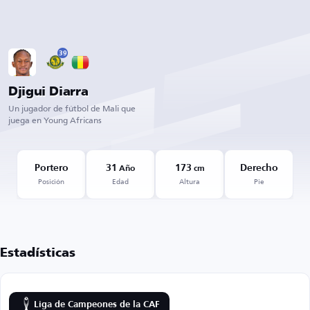
39
Djigui Diarra
Un jugador de fútbol de Mali que
juega en Young Africans
Portero
31
173
Derecho
Año
cm
Posición
Edad
Altura
Pie
Estadísticas
Liga de Campeones de la CAF