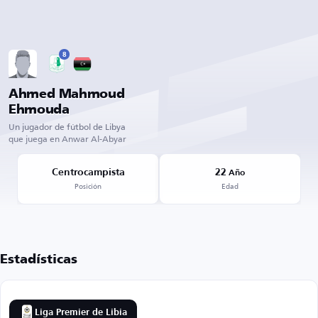
8
Ahmed Mahmoud
Ehmouda
Un jugador de fútbol de Libya
que juega en Anwar Al-Abyar
Centrocampista
22
Año
Posición
Edad
Estadísticas
Liga Premier de Libia