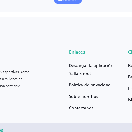
Traspaso libre
Enlaces
C
Descargar la aplicación
R
os deportivos, como
Yalla Shoot
B
s a millones de
Política de privacidad
ión confiable.
L
Sobre nosotros
M
Contáctanos
os.