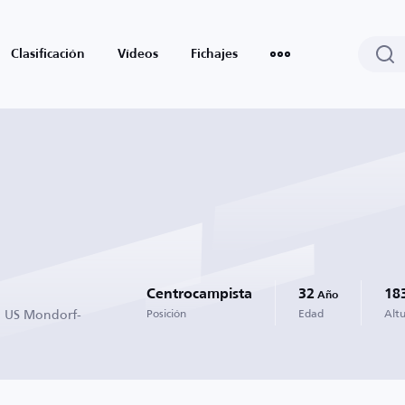
Clasificación
Vídeos
Fichajes
Centrocampista
32
18
Año
n US Mondorf-
Posición
Edad
Alt