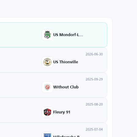
US Mondorf-Les-Bains
2026-06-30
US Thionville
2025-09-29
Without Club
2025-08-20
Fleury 91
2025-07-04