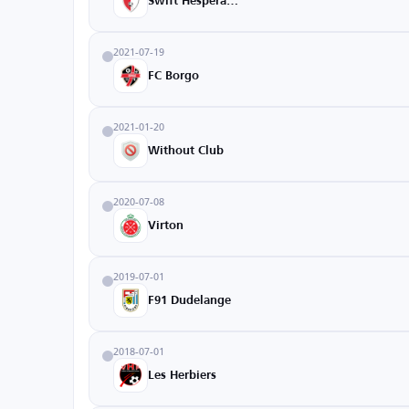
Swift Hesperange
2021-07-19
FC Borgo
2021-01-20
Without Club
2020-07-08
Virton
2019-07-01
F91 Dudelange
2018-07-01
Les Herbiers