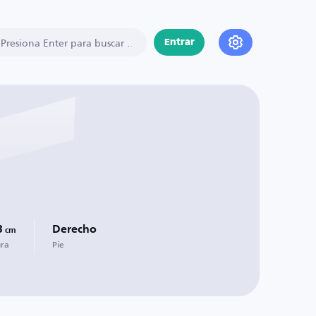
Entrar
3
Derecho
cm
ura
Pie