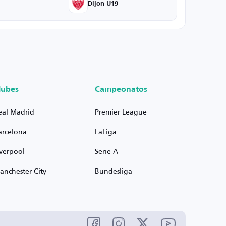
Dijon U19
lubes
Campeonatos
eal Madrid
Premier League
arcelona
LaLiga
iverpool
Serie A
anchester City
Bundesliga