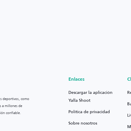
Enlaces
C
Descargar la aplicación
R
os deportivos, como
Yalla Shoot
B
s a millones de
Política de privacidad
ión confiable.
L
Sobre nosotros
M