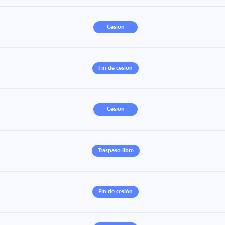
Cesión
Fin de cesión
Cesión
Traspaso libre
Fin de cesión