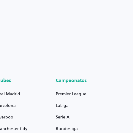
lubes
Campeonatos
eal Madrid
Premier League
arcelona
LaLiga
iverpool
Serie A
anchester City
Bundesliga