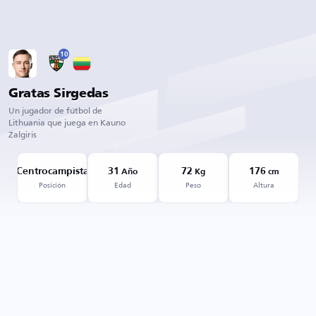
10
Gratas Sirgedas
Un jugador de fútbol de
Lithuania que juega en Kauno
Zalgiris
Centrocampista
31
72
176
Año
Kg
cm
Posición
Edad
Peso
Altura