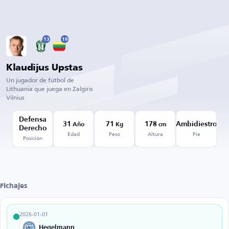
13
19
Klaudijus Upstas
Un jugador de fútbol de
Lithuania que juega en Zalgiris
Vilnius
Defensa
31
71
178
Ambidiestro
Año
Kg
cm
Derecho
Edad
Peso
Altura
Pie
Posición
Fichajes
2026-01-01
Hegelmann