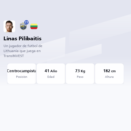
77
Linas Pilibaitis
Un jugador de fútbol de
Lithuania que juega en
TransINVEST
Centrocampista
41
73
182
Año
Kg
cm
Posición
Edad
Peso
Altura