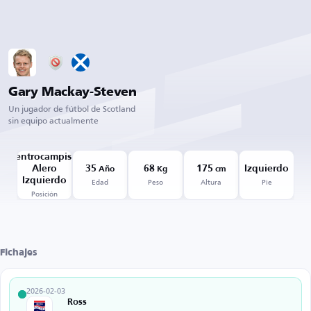
Gary Mackay-Steven
Un jugador de fútbol de Scotland
sin equipo actualmente
Centrocampista
Alero
35
68
175
Izquierdo
Año
Kg
cm
Edad
Peso
Altura
Pie
Izquierdo
Posición
Fichajes
2026-02-03
Ross