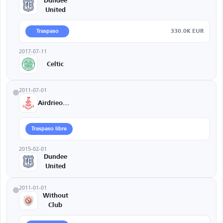
Dundee
United
330.0K EUR
Traspaso
2017-07-11
Celtic
2011-07-01
Airdrieonians
Traspaso libre
2015-02-01
Dundee
United
2011-01-01
Without
Club