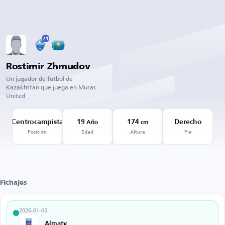
71
Rostimir Zhmudov
Un jugador de fútbol de
Kazakhstan que juega en Muras
United
Centrocampista
19
174
Derecho
Año
cm
Posición
Edad
Altura
Pie
Fichajes
2026-01-05
Almaty