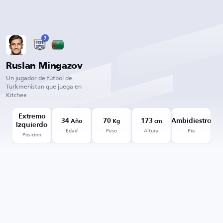
7
Ruslan Mingazov
Un jugador de fútbol de
Turkmenistan que juega en
Kitchee
Extremo
34
70
173
Ambidiestro
Año
Kg
cm
Izquierdo
Edad
Peso
Altura
Pie
Posición