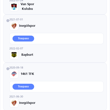
2022-07-24
Van Spor
Kulubu
2021-07-01
Inegölspor
Traspaso
2022-02-07
Bayburt
2020-09-18
1461 TFK
Traspaso
2021-06-30
Inegölspor