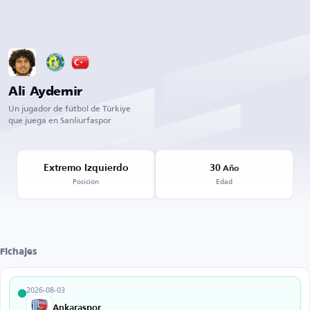
Ali Aydemir
Un jugador de fútbol de Türkiye
que juega en Sanliurfaspor
Extremo Izquierdo
30
Año
Posición
Edad
Fichajes
2026-08-03
Ankaraspor