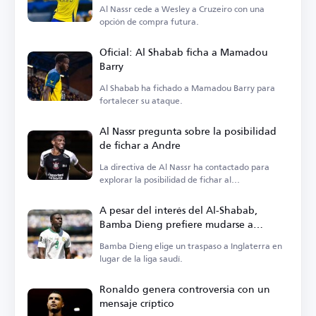
Al Nassr cede a Wesley a Cruzeiro con una
opción de compra futura.
Oficial: Al Shabab ficha a Mamadou
Barry
Al Shabab ha fichado a Mamadou Barry para
fortalecer su ataque.
Al Nassr pregunta sobre la posibilidad
de fichar a Andre
La directiva de Al Nassr ha contactado para
explorar la posibilidad de fichar al
centrocampista.
A pesar del interés del Al-Shabab,
Bamba Dieng prefiere mudarse a
Inglaterra
Bamba Dieng elige un traspaso a Inglaterra en
lugar de la liga saudí.
Ronaldo genera controversia con un
mensaje críptico