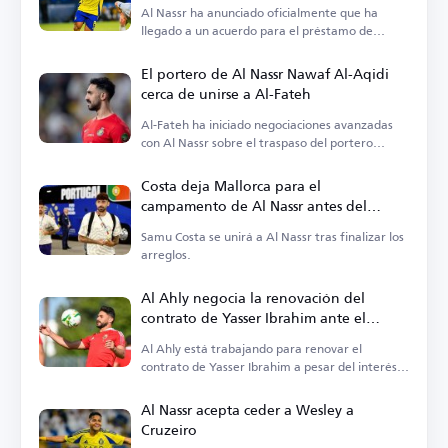
Al Nassr ha anunciado oficialmente que ha
llegado a un acuerdo para el préstamo de
Wesley.
El portero de Al Nassr Nawaf Al-Aqidi
cerca de unirse a Al-Fateh
Al-Fateh ha iniciado negociaciones avanzadas
con Al Nassr sobre el traspaso del portero
Nawaf Al-Aqidi.
Costa deja Mallorca para el
campamento de Al Nassr antes del
anuncio oficial
Samu Costa se unirá a Al Nassr tras finalizar los
arreglos.
Al Ahly negocia la renovación del
contrato de Yasser Ibrahim ante el
interés de Al Shabab
Al Ahly está trabajando para renovar el
contrato de Yasser Ibrahim a pesar del interés
de Al Shabab.
Al Nassr acepta ceder a Wesley a
Cruzeiro