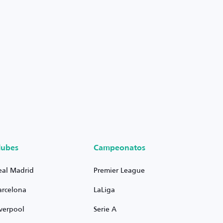
lubes
Campeonatos
eal Madrid
Premier League
arcelona
LaLiga
iverpool
Serie A