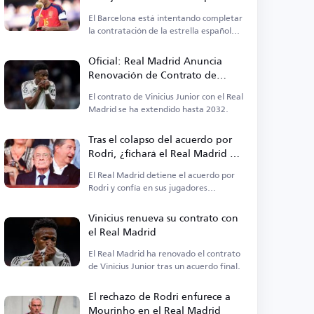
El Barcelona está intentando completar
la contratación de la estrella española
Rodri.
Oficial: Real Madrid Anuncia
Renovación de Contrato de
Vinicius
El contrato de Vinicius Junior con el Real
Madrid se ha extendido hasta 2032.
Tras el colapso del acuerdo por
Rodri, ¿fichará el Real Madrid a
un centrocampista?
El Real Madrid detiene el acuerdo por
Rodri y confía en sus jugadores
actuales.
Vinicius renueva su contrato con
el Real Madrid
El Real Madrid ha renovado el contrato
de Vinicius Junior tras un acuerdo final.
El rechazo de Rodri enfurece a
Mourinho en el Real Madrid