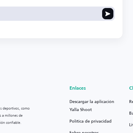
Enlaces
C
Descargar la aplicación
R
os deportivos, como
Yalla Shoot
B
s a millones de
Política de privacidad
ión confiable.
L
Sobre nosotros