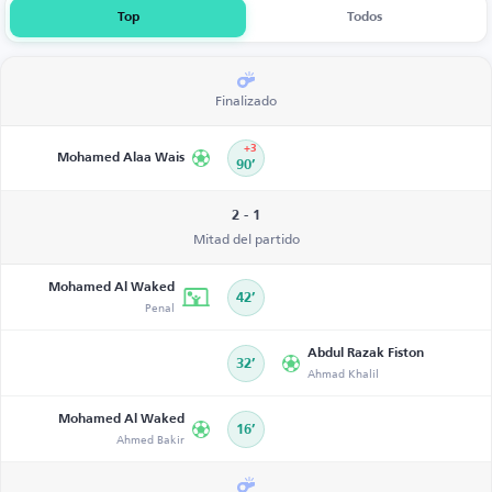
Top
Todos
Finalizado
+3
Mohamed Alaa Wais
90’
2 - 1
Mitad del partido
Mohamed Al Waked
42’
Penal
Abdul Razak Fiston
32’
Ahmad Khalil
Mohamed Al Waked
16’
Ahmed Bakir