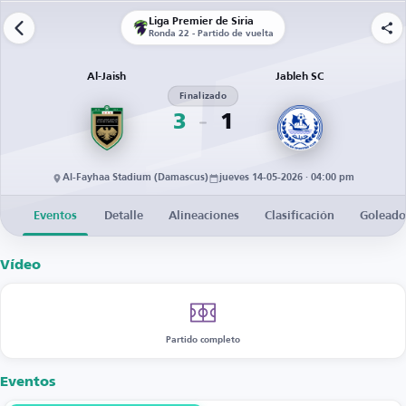
Liga Premier de Siria
Ronda 22 - Partido de vuelta
Al-Jaish
Jableh SC
Finalizado
3
1
Al-Fayhaa Stadium (Damascus)
jueves 14-05-2026 · 04:00 pm
Eventos
Detalle
Alineaciones
Clasificación
Goleado
Vídeo
Partido completo
Eventos